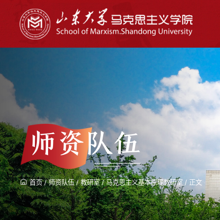
师资队伍
首页
/
师资队伍
/
教研室
/
马克思主义基本原理教研室
/
正文