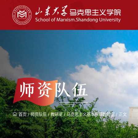
师资队伍
首页
/
师资队伍
/
教研室
/
马克思主义基本原理教研室
/
正文