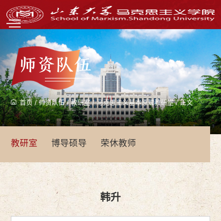
师资队伍
首页
/
师资队伍
/
教研室
/
马克思主义基本原理教研室
/
正文
教研室
博导硕导
荣休教师
韩升