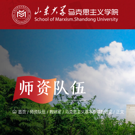
师资队伍
首页
/
师资队伍
/
教研室
/
马克思主义基本原理教研室
/
正文