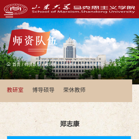
师资队伍
首页
/
师资队伍
/
教研室
/
马克思主义基本原理教研室
/
正文
教研室
博导硕导
荣休教师
郑志康