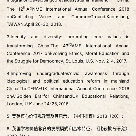
th
The 12
APNME International Annual Conference 2018
on
Conflicting Values and Common
Ground,Kaohsiung,
TAIWAN.April 26-30, 2018.
3.Identity and diversity: promoting core values in
rd
transforming China.The 43
AME International Annual
Conference 2017 on
Evolving Ethics, Moral Education and
the Struggle for Democracy
, St. Louis, U.S. Nov. 2-4, 2017.
4.Improving undergraduates'civic awareness through
ideological and political education reform in mainland
China.TheCERA-UK International Annual Conference 2016
on
A
"
Golden Era
"
for China
and
UK Educational Relations
,
London, U.K.June 24-25,2016.
5. 美英核心价值观教育及其启示，《中国德育》2013（20）；
6. 英国学校价值教育的发展模式和基本特征，《比较教育研究》