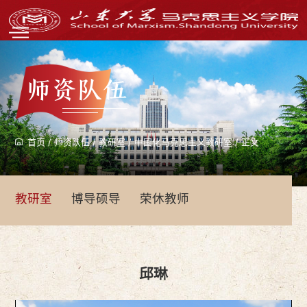
师资队伍
首页
/
师资队伍
/
教研室
/
中国化马克思主义教研室
/
正文
教研室
博导硕导
荣休教师
邱琳