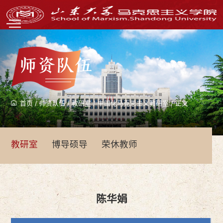
师资队伍
首页
/
师资队伍
/
教研室
/
中国化马克思主义教研室
/
正文
教研室
博导硕导
荣休教师
陈华娟