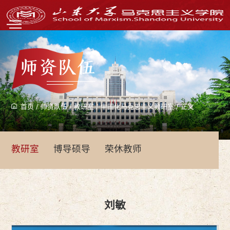
师资队伍
首页
/
师资队伍
/
教研室
/
中国化马克思主义教研室
/
正文
教研室
博导硕导
荣休教师
刘敏