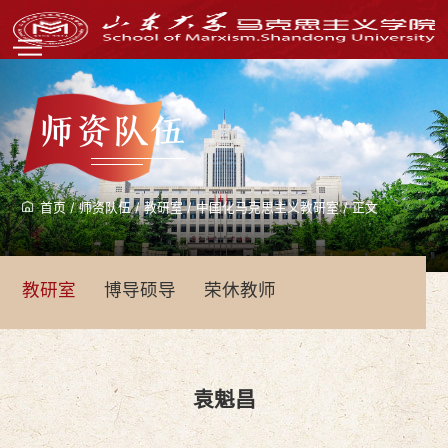
师资队伍
首页
/
师资队伍
/
教研室
/
中国化马克思主义教研室
/
正文
教研室
博导硕导
荣休教师
袁魁昌