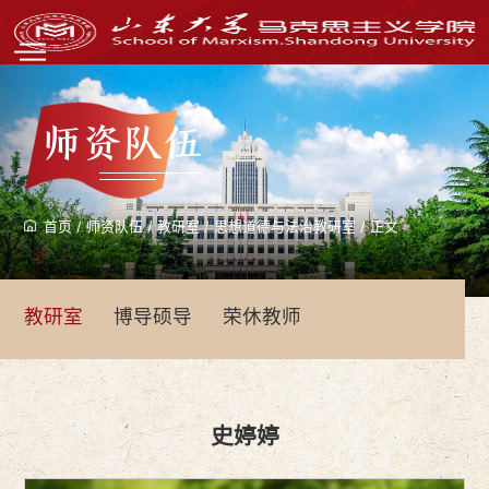
师资队伍
首页
/
师资队伍
/
教研室
/
思想道德与法治教研室
/
正文
教研室
博导硕导
荣休教师
史婷婷