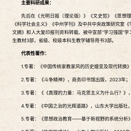
主要科研成果：
先后在《光明日报（理论版）》《文史哲》《思想
《科学社会主义》《中州学刊》及中共中央政策研究室《
文摘》和人大复印报刊资料转载、被中宣部“学习强国”学
生教材3部，省级、校级本科生教学辅导用书3部。
代表性著作：
1.专著：《中国传统家教家风的历史嬗变及现代转换》
2.专著：《斗争精神》，商务印书馆出版，2023年；
3.专著：《《真理的力量：马克思主义为什么行？》，
4.专著：《中国之治的光辉道路》，山东大学出版社，
5.专著：《思想政治教育——基于新视野的系统分析》