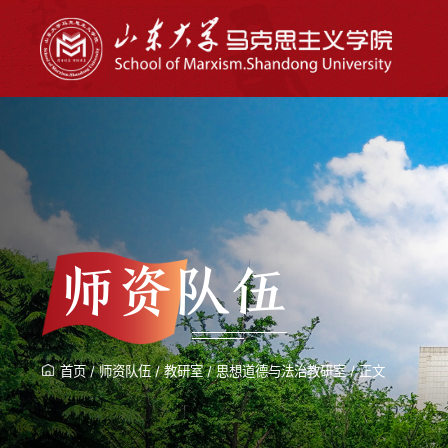
师资队伍
首页
/
师资队伍
/
教研室
/
思想道德与法治教研室
/
正文