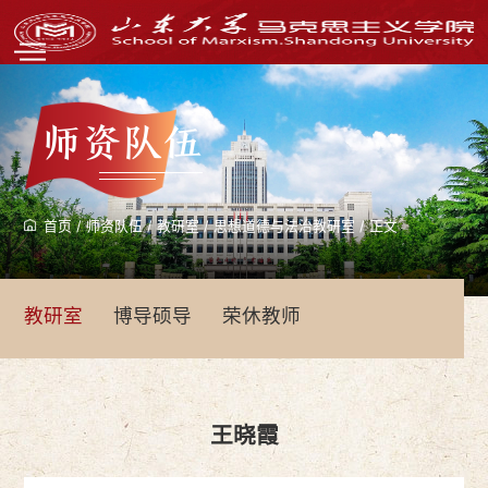
师资队伍
首页
/
师资队伍
/
教研室
/
思想道德与法治教研室
/
正文
教研室
博导硕导
荣休教师
王晓霞