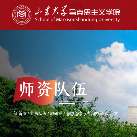
师资队伍
首页
/
师资队伍
/
教研室
/
思想道德与法治教研室
/
正文