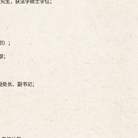
硕士研究生，获法学硕士学位；
挂职）；
干部；
）副处长、副书记；