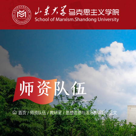
师资队伍
首页
/
师资队伍
/
教研室
/
思想道德与法治教研室
/
正文