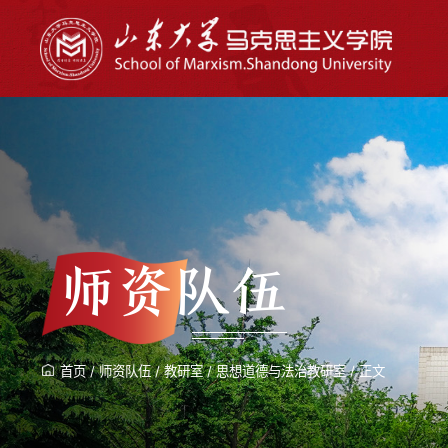
师资队伍
首页
/
师资队伍
/
教研室
/
思想道德与法治教研室
/
正文