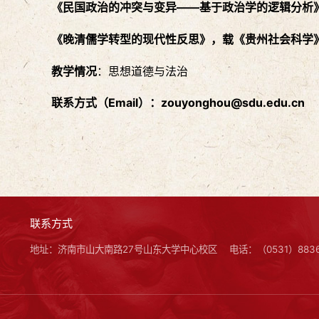
《民国政治的冲突与变异——基于政治学的逻辑分析》
《晚清儒学转型的现代性反思》，载《贵州社会科学》
教学情况
：思想道德与法治
联系方式
（
Email
）
：
zouyonghou@sdu.edu.cn
联系方式
地址：济南市山大南路27号山东大学中心校区
电话：（0531）8836