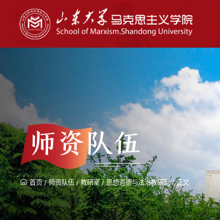
师资队伍
首页
/
师资队伍
/
教研室
/
思想道德与法治教研室
/
正文