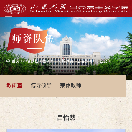
师资队伍
首页
/
师资队伍
/
教研室
/
思想道德与法治教研室
/
正文
教研室
博导硕导
荣休教师
吕怡然