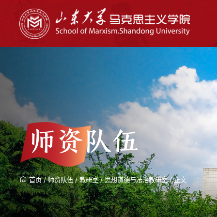
师资队伍
首页
/
师资队伍
/
教研室
/
思想道德与法治教研室
/
正文