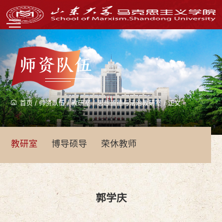
师资队伍
首页
/
师资队伍
/
教研室
/
思想道德与法治教研室
/
正文
教研室
博导硕导
荣休教师
郭学庆