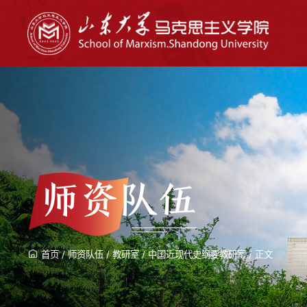
师资队伍
首页
/
师资队伍
/
教研室
/
中国近现代史纲要教研室
/
正文