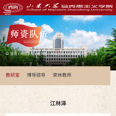
师资队伍
首页
/
师资队伍
/
教研室
/
中国近现代史纲要教研室
/
正文
教研室
博导硕导
荣休教师
江林泽