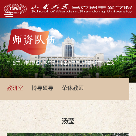
师资队伍
首页
/
师资队伍
/
教研室
/
中国近现代史纲要教研室
/
正文
教研室
博导硕导
荣休教师
汤莹