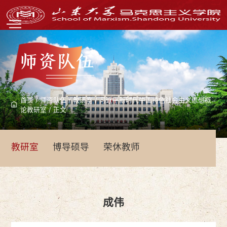
师资队伍
首页
/
师资队伍
/
教研室
/
习近平新时代中国特色社会主义思想概
论教研室
/
正文
教研室
博导硕导
荣休教师
成伟