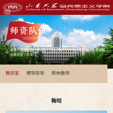
师资队伍
首页
/
师资队伍
/
教研室
/
习近平新时代中国特色社会主义思想概
论教研室
/
正文
教研室
博导硕导
荣休教师
鞠晗