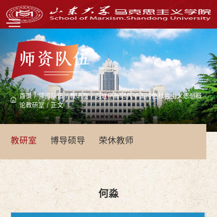
师资队伍
首页
/
师资队伍
/
教研室
/
习近平新时代中国特色社会主义思想概
论教研室
/
正文
教研室
博导硕导
荣休教师
何淼