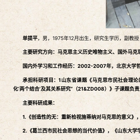
单提平
，男，1975年12月出生，研究生学历，副
主要研究方向：马克思主义历史唯物主义、国外马克
国内外学习和工作经历：2
002
-
2007
年，北京大学
承担科研项目：1山东省课题《马克思市民社会理论
化‘两个结合’及其关系研究”（21&ZD008）》子课题负
主要科研成果：
1
.
《创造性的无：重新检视施蒂纳对马克思的意义》，
2
.
《葛兰西市民社会思想的当代价值》，《山东大学