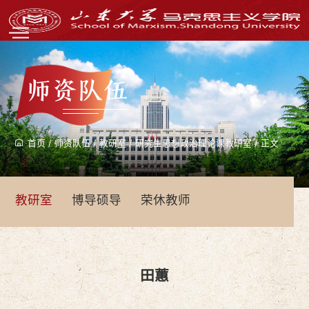
师资队伍
首页
/
师资队伍
/
教研室
/
研究生思想政治理论课教研室
/
正文
教研室
博导硕导
荣休教师
田蕙