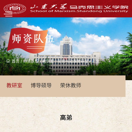
师资队伍
首页
/
师资队伍
/
教研室
/
形势与政策教研室
/
正文
教研室
博导硕导
荣休教师
高弟