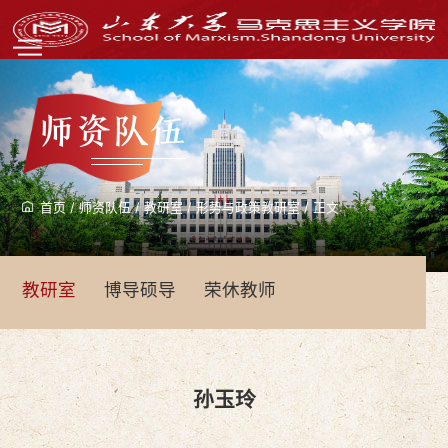
师资队伍
首页
/
师资队伍
/
教研室
/
形势与政策教研室
/
正文
教研室
博导硕导
荣休教师
孙玉玲