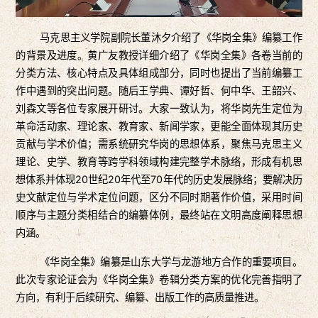
马克思主义学院副院长董沐夕介绍了《华岗全集》编纂工作
的背景及进度。黄广友教授详细介绍了《华岗全集》各卷当前的
分类方法、核心特点及具体组成部分，同时也提出了当前编纂工
作中遇到的突出问题。随后王学典、谭好哲、何中华、王韶兴、
刘森文等各位专家展开研讨。大家一致认为，将华岗先生定位为
革命活动家、理论家、教育家、新闻学家，更能全面体现其历史
贡献与学术价值；需系统研究华岗的思想体系，聚焦马克思主义
理论、史学、教育等跨学科领域构建完整学术脉络，形成有机思
想体系并体现20世纪20年代至70年代的历史发展脉络；要解决历
史文献定位与学术定位问题，区分不同时期著作价值，采用时间
顺序与主题分类相结合的编纂体例，最终站在文明高度阐释思想
内涵。
《华岗全集》编纂是山东大学与龙游地方合作的重要项目。
此次专家论证会为《华岗全集》卷辑分类方案的优化完善指明了
方向，有利于后续研究、编纂、出版工作的高质量推进。