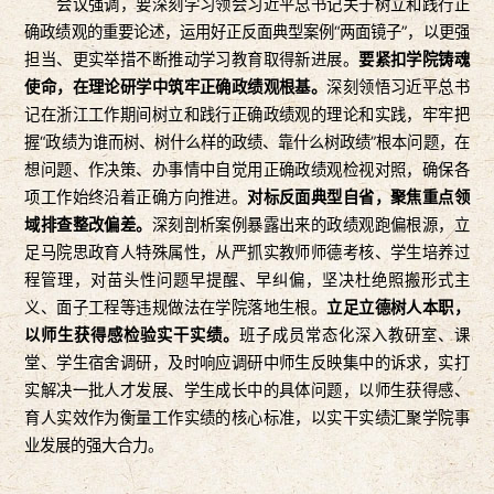
会议强调，要深刻学习领会习近平总书记关于树立和践行正
确政绩观的重要论述，运用好正反面典型案例“两面镜子”，以更强
担当、更实举措不断推动学习教育取得新进展。
要紧扣学院铸魂
使命，在理论研学中筑牢正确政绩观根基。
深刻领悟习近平总书
记在浙江工作期间树立和践行正确政绩观的理论和实践，牢牢把
握“政绩为谁而树、树什么样的政绩、靠什么树政绩”根本问题，在
想问题、作决策、办事情中自觉用正确政绩观检视对照，确保各
项工作始终沿着正确方向推进。
对标反面典型自省，聚焦重点领
域排查整改偏差。
深刻剖析案例暴露出来的政绩观跑偏根源，立
足马院思政育人特殊属性，从严抓实教师师德考核、学生培养过
程管理，对苗头性问题早提醒、早纠偏，坚决杜绝照搬形式主
义、面子工程等违规做法在学院落地生根。
立足立德树人本职，
以师生获得感检验实干实绩。
班子成员常态化深入教研室、课
堂、学生宿舍调研，及时响应调研中师生反映集中的诉求，实打
实解决一批人才发展、学生成长中的具体问题，以师生获得感、
育人实效作为衡量工作实绩的核心标准，以实干实绩汇聚学院事
业发展的强大合力。