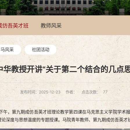
成仿吾英才班
教师风采
青马风采
社团活动
中华教授开讲“关于第二个结合的几点思
发布时间：2025-12-23
作者：
点击次数：
77
午，第九期成仿吾英才班理论教学第四课在马克思主义学院学术报告厅
理论深度与思想温度的专题授课。马院青年教师、第九期成仿吾英才