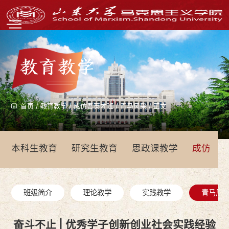
教育教学
首页
/
教育教学
/
成仿吾英才班
/
青马风采
/
正文
本科生教育
研究生教育
思政课教学
成仿吾
班级简介
理论教学
实践教学
青马风
奋斗不止 | 优秀学子创新创业社会实践经验