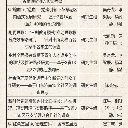
省商贸物流的实证考察
王
从“输血”到“造血”：党建引领下革命老区
吴奇龙、李晓
内涵式发展研究——基于3省14县
研究生组
梁辰、杨泽晨
（区）40地的寻访调研
静、杨婵
剧润思政： “三剧教育模式”推动思政教
张凯钧、宋京
育成效策略研究——针对十所高校百名
研究生组
孙子辰、刘
专家千名学生的调查
乡村全面振兴背景下青年人才返乡创业
吴奇龙、李晓
的现状及推进路径研究——基于3省13
研究生组
梁辰、杨泽晨
县37村的走访调研
静、杨婵
社会治理现代化进程中创新党的群众工
作研究——基于山东济南15个社区的调
研究生组
陈荟先、李
查思考
新时代党建引领乡村全面振兴：内在机
陈琳、谢咏琪
理、现实困境与实践路径——基于S省J
研究生组
晓宁、张晓
市L区党支部领办合作社的调查
静、朱盈
从“红色基因”到“治理密码”：城市基层治
崔宁乾、刘晓