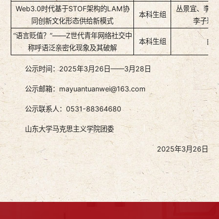
Web3.0时代基于STOF架构的LAM协
丛景宜、李昕
本科生组
同创新文化形态供给新模式
李子琪
“语言贬值？”——Z世代青年网络社交中
本科生组
曲
称呼语泛亲密化现象及其破解
公示时间：2025年3月26日——3月28日
公示邮箱：mayuantuanwei@163.com
公示联系人：0531-88364680
山东大学马克思主义学院团委
2025年3月26日