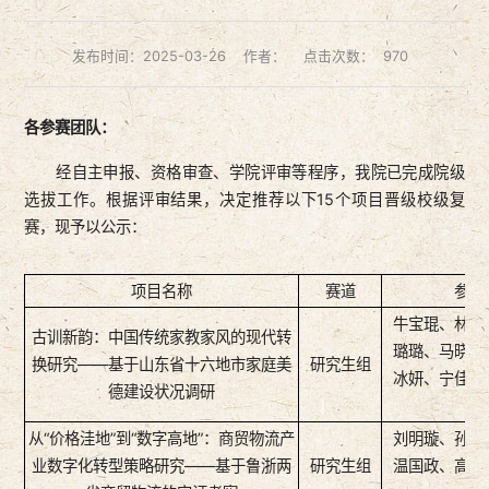
发布时间：2025-03-26
作者：
点击次数：
970
各参赛团队：
经自主申报、资格审查、学院评审等程序，我院已完成院级
选拔工作。根据评审结果，决定推荐以下15个项目晋级校级复
赛，现予以公示：
项目名称
赛道
参赛
牛宝琨、林靖
古训新韵：中国传统家教家风的现代转
璐璐、马晓宇
换研究——基于山东省十六地市家庭美
研究生组
冰妍、宁佳玥
德建设状况调研
从“价格洼地”到“数字高地”：商贸物流产
刘明璇、孙龙
业数字化转型策略研究——基于鲁浙两
研究生组
温国政、高雨