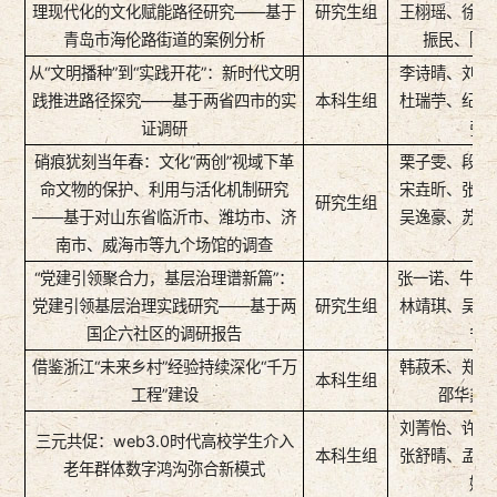
理现代化的文化赋能路径研究——基于
研究生组
王栩瑶、徐杨
青岛市海伦路街道的案例分析
振民、陈
从“文明播种”到“实践开花”：新时代文明
李诗晴、刘文
践推进路径探究——基于两省四市的实
本科生组
杜瑞苧、纪贝
证调研
张
硝痕犹刻当年春：文化“两创”视域下革
栗子雯、段茗
命文物的保护、利用与活化机制研究
宋垚昕、张明
研究生组
——基于对山东省临沂市、潍坊市、济
吴逸豪、苏超
南市、威海市等九个场馆的调查
“党建引领聚合力，基层治理谱新篇”：
张一诺、牛宝
党建引领基层治理实践研究——基于两
研究生组
林靖琪、吴馨
国企六社区的调研报告
宁
借鉴浙江“未来乡村”经验持续深化“千万
韩菽禾、郑文
本科生组
工程”建设
邵华鑫
刘菁怡、许佳
三元共促：web3.0时代高校学生介入
本科生组
张舒晴、孟繁
老年群体数字鸿沟弥合新模式
姚