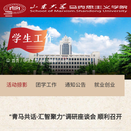
学生工作
首页
/
学生工作
/
活动掠影
/
正文
活动掠影
团学工作
通知公告
就业创业
青
“青马共话·汇智聚力”调研座谈会 顺利召开