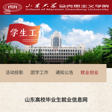
学生工作
首页
/
学生工作
/
就业创业
/
正文
活动掠影
团学工作
通知公告
就业创业
青
山东高校毕业生就业信息网