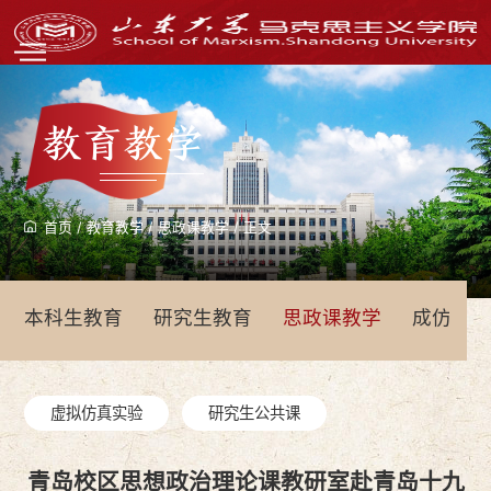
教育教学
首页
/
教育教学
/
思政课教学
/
正文
本科生教育
研究生教育
思政课教学
成仿吾
虚拟仿真实验
研究生公共课
青岛校区思想政治理论课教研室赴青岛十九