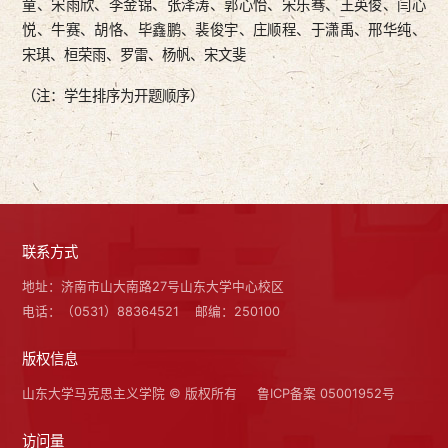
童、宋雨欣、李金锦、张泽涛、郭心怡、宋乐骞、王英俊、闫心
悦、牛赛、胡恪、毕鑫鹏、裴俊宇、庄顺程、于潇禹、邢华纯、
宋琪、桓荣雨、罗雷、杨帆、宋文斐
（注：学生排序为开题顺序）
联系方式
地址：济南市山大南路27号山东大学中心校区
电话：（0531）88364521
邮编：250100
版权信息
山东大学马克思主义学院 © 版权所有
鲁ICP备案 05001952号
访问量