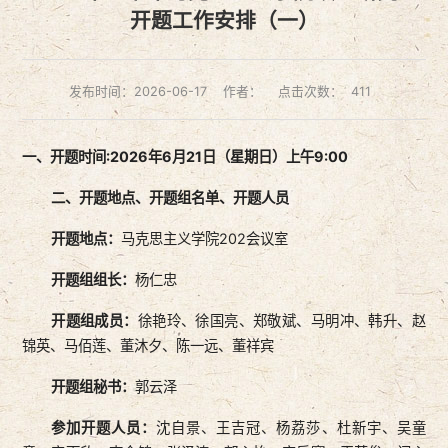
开题工作安排（一）
发布时间：2026-06-17
作者：
点击次数：
411
一、
开题
时间
:
2026年6月21日（星期日）上午9:00
二、开题地点、开题组名单、开题人员
开题
地点：
马克思主义学院202会议室
开题组
组长：
杨仁忠
开题组
成员：
徐艳玲、徐国亮、郑敬斌、马明冲、韩升、赵
锦英、马佰莲、董沐夕、陈一远、董祥宾
开题组
秘书：
郭云泽
参加开题人员：
沈自景、王吉冠、杨荔莎、杜新宇、吴童