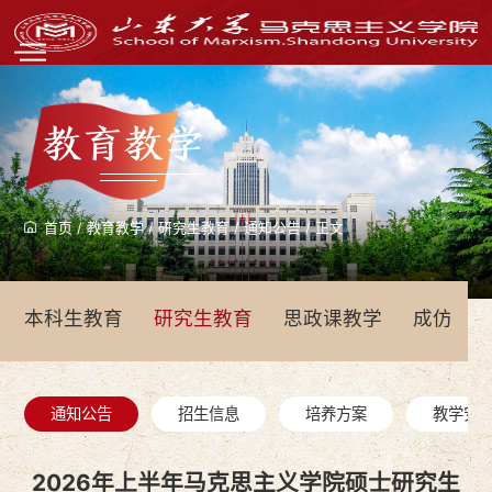
教育教学
首页
/
教育教学
/
研究生教育
/
通知公告
/
正文
本科生教育
研究生教育
思政课教学
成仿吾
通知公告
招生信息
培养方案
教学安
2026年上半年马克思主义学院硕士研究生