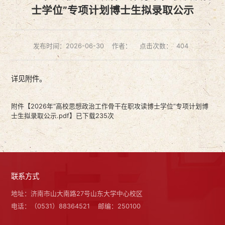
士学位”专项计划博士生拟录取公示
发布时间：2026-06-30
作者：
点击次数：
404
详见附件。
附件【
2026年“高校思想政治工作骨干在职攻读博士学位”专项计划博
士生拟录取公示.pdf
】已下载
235
次
联系方式
地址：济南市山大南路27号山东大学中心校区
电话：（0531）88364521
邮编：250100