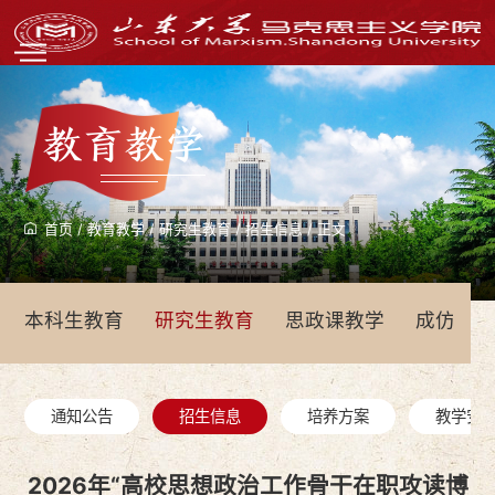
教育教学
首页
/
教育教学
/
研究生教育
/
招生信息
/
正文
本科生教育
研究生教育
思政课教学
成仿吾
通知公告
招生信息
培养方案
教学安
2026年“高校思想政治工作骨干在职攻读博