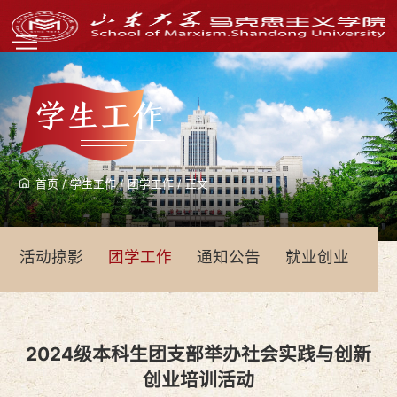
学生工作
首页
/
学生工作
/
团学工作
/
正文
活动掠影
团学工作
通知公告
就业创业
青
2024级本科生团支部举办社会实践与创新
创业培训活动