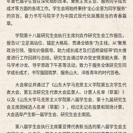
年第七届学生会在深化组织改革、聚焦主责主业、服务同学成长
成才等方面的各项工作。学生会将始终秉持“全心全意为同学服务”
的宗旨，奋力书写马院学子为中国式现代化挺膺担当的青春篇
章。
学院第十八届研究生会执行主席刘垚作研究生会工作报告。
报告以“立足高站位、锚定大格局、贯通全链条”为主线，从“聚焦
政治引领、强化价值倡导、助力成长成才及打造桥梁纽带”四大维
度进行工作回顾与总结。研究生会通过举办党史情景剧大赛、青
马学术沙龙、导学思政下午茶等活动，致力于服务全体研究生同
学成长成才，书写强国筑梦、服务山大、淬炼青年的时代答卷。
大会审议并通过了《山东大学马克思主义学院第五次学生代
表大会、第五次研究生代表大会监票人、计票人名单（草案）》
以及《山东大学马克思主义学院第八届学生会、第十九届研究生
会主席团候选人名单（草案）》，经过无记名投票和现场计票，
大会选举产生新一届学生会、研究生会主席团。
第八届学生会执行主席董亚博代表新当选的第八届学生会主