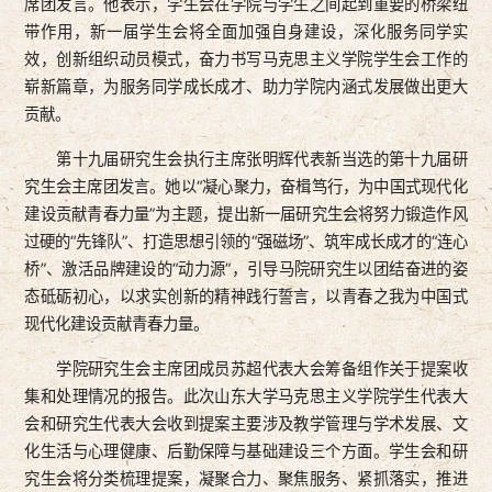
席团发言。他表示，学生会在学院与学生之间起到重要的桥梁纽
带作用，新一届学生会将全面加强自身建设，深化服务同学实
效，创新组织动员模式，奋力书写马克思主义学院学生会工作的
崭新篇章，为服务同学成长成才、助力学院内涵式发展做出更大
贡献。
第十九届研究生会执行主席张明辉代表新当选的第十九届研
究生会主席团发言。她以“凝心聚力，奋楫笃行，为中国式现代化
建设贡献青春力量”为主题，提出新一届研究生会将努力锻造作风
过硬的“先锋队”、打造思想引领的“强磁场”、筑牢成长成才的“连心
桥”、激活品牌建设的“动力源”，引导马院研究生以团结奋进的姿
态砥砺初心，以求实创新的精神践行誓言，以青春之我为中国式
现代化建设贡献青春力量。
学院研究生会主席团成员苏超代表大会筹备组作关于提案收
集和处理情况的报告。此次山东大学马克思主义学院学生代表大
会和研究生代表大会收到提案主要涉及教学管理与学术发展、文
化生活与心理健康、后勤保障与基础建设三个方面。学生会和研
究生会将分类梳理提案，凝聚合力、聚焦服务、紧抓落实，推进