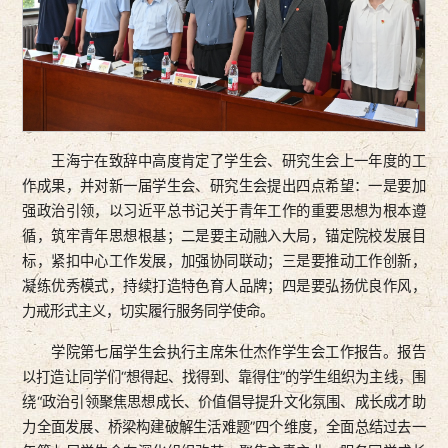
王海宁在致辞中高度肯定了学生会、研究生会上一年度的工
作成果，并对新一届学生会、研究生会提出四点希望：一是要加
强政治引领，以习近平总书记关于青年工作的重要思想为根本遵
循，筑牢青年思想根基；二是要主动融入大局，锚定院校发展目
标，紧扣中心工作发展，加强协同联动；三是要推动工作创新，
凝练优秀模式，持续打造特色育人品牌；四是要弘扬优良作风，
力戒形式主义，切实履行服务同学使命。
学院第七届学生会执行主席朱仕杰作学生会工作报告。报告
以打造让同学们“想得起、找得到、靠得住”的学生组织为主线，围
绕“政治引领聚焦思想成长、价值倡导提升文化氛围、成长成才助
力全面发展、桥梁构建破解生活难题”四个维度，全面总结过去一