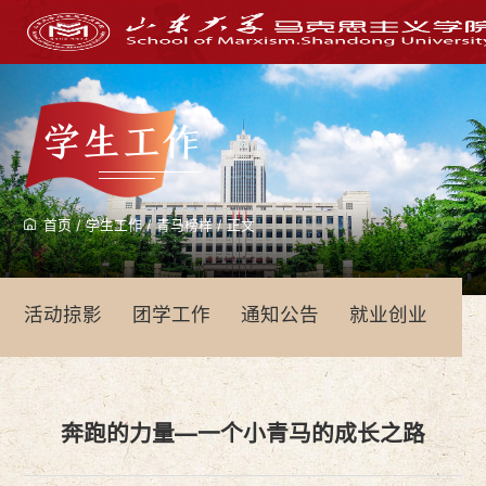
学生工作
首页
/
学生工作
/
青马榜样
/
正文
活动掠影
团学工作
通知公告
就业创业
青
奔跑的力量—一个小青马的成长之路