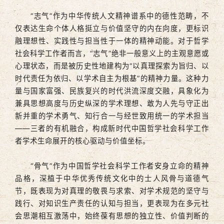
“志气”作为中华传统人文精神谱系中的德性范畴，不
仅表达生命个体人格挺立与价值坚守的内在向度，更标识
融理想性、实践性与担当性于一体的精神动能。对于哲学
社会科学工作者而言，“志气”绝非一般意义上的主观意愿或
心理状态，而是被历史性地建构为“以真理探索为旨归、以
时代责任为依归、以学术自主为根基”的精神力量。这种力
量与国家富强、民族复兴的时代洪流深度交融，具象化为
兼具思想高度与历史纵深的学术理想、敢为人先与守正出
新并重的学术勇气、知行合一与经世致用统一的学术担当
——三者的有机融合，构成新时代中国哲学社会科学工作
者学术生命展开的核心驱动与价值坐标。
“骨气”作为中国哲学社会科学工作者安身立命的精神
品格，深植于中华优秀传统文化中的士人风骨与道德气
节，既表现为对真理的敬畏与求索、对学术规范的坚守与
践行、对知识生产责任的认知与担当，更表现为在多元社
会思潮相互激荡中，始终葆有思想的独立性、价值判断的