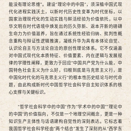
能没有理论思维”。建设“理论中的中国”，须深植中国式现
代化进程实践沃土，以新时代历史性变革为时代坐标，以
国家治理现代化的生动实践与鲜活经验为价值依托，以中
华文明在时代语境中焕发出的历久弥新、返本开新的磅礴
生命力为价值滋养，旨在通过系统性经验归纳、批判性概
念重构与辩证性逻辑推演，凝练升华为具有本体论自觉、
认识论自主与方法论自洽的原创性理论体系。它不仅涵盖
对中国式现代化本质特征、价值要素、内在逻辑与发展规
律的学理性阐释，更致力于回应“中国共产党为什么能，中
国特色社会主义为什么好，归根到底是马克思主义行，是
中国化时代化的马克思主义行”的根本性历史结论与时代命
题，由此构成新时代中国哲学社会科学自主知识体系的核
心支撑与关键标识。
“哲学社会科学中的中国”作为“学术中的中国”“理论中
的中国”的价值指向，不仅是一个地理空间概念，更是一种
知识生产主体性与话语建构自觉性的深刻表达。它标志着
我国哲学社会科学经由“两个结合”发生了深刻的从“西学东