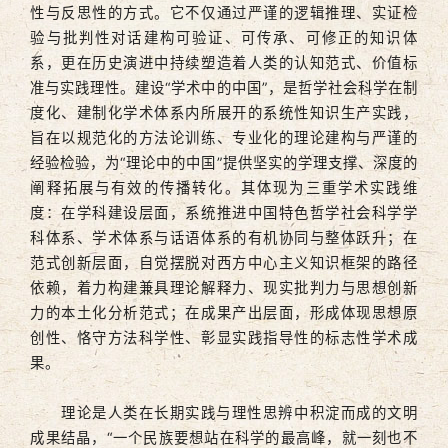
性与反思性的方式。它不仅通过严谨的逻辑推理、实证检
验与批判性对话建构可验证、可传承、可修正的知识体
系，更在历史演进中持续塑造着人类的认知范式、价值标
准与实践理性。建设“学术中的中国”，是哲学社会科学在制
度化、建制化学术体系内所展开的系统性知识生产实践，
旨在以规范化的方法论训练、专业化的理论建构与严谨的
经验检验，为“理论中的中国”提供坚实的学理支撑、深度的
阐释拓展与有效的传播转化。其体现为三重学术实践维
度：在学科建设层面，系统推进中国特色哲学社会科学学
科体系、学术体系与话语体系的有机协同与整体跃升；在
范式创新层面，自觉摆脱对西方中心主义知识框架的路径
依赖，着力构建兼具理论解释力、现实批判力与思想创新
力的本土化分析范式；在成果产出层面，形成体现思想原
创性、恪守方法科学性、彰显实践指导性的标志性学术成
果。
理论是人类在长期实践与理性思辨中积淀而成的文明
成果结晶，“一个民族要想站在科学的最高峰，就一刻也不