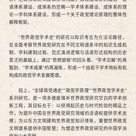
语体系建设、成体系的范畴—学术体系建设、成体系的理
论—学科体系建设，形成一个关于政党理论原理的整体性
解释框架。
“世界政党学术史”的研究以知识考古为方法论路径，
在全面考察世界政党研究在不同文明谱系中的知识生成机
制、学科建制过程、范式演进逻辑与话语形式结构的历史
变迁的基础上，通过“思想旅程”的回头看、“学术见解”的再
甄别、“学术成果”的再凝练，形成一个由若干学术地标有机
构成的政党学术发展图谱。
综上，“全球政党通史”“政党学原理”“世界政党学术史”
系列研究，是一项多维度填补世界政党研究空白的学术创
新工程，其目标在于：以经得起历史与时代检验的精品之
作，为提升中国在世界政党研究领域的话语权提供学术支
撑；为以东方文明建构世界政党知识体系，重塑世界政党
文明谱系提供中国智慧；为塑造世界政党研究的中国学派
作出山大贡献。