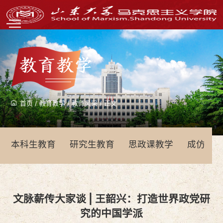
教育教学
首页
/
教育教学
/
教师风采
/
正文
本科生教育
研究生教育
思政课教学
成仿吾
文脉薪传大家谈 | 王韶兴：打造世界政党研
究的中国学派