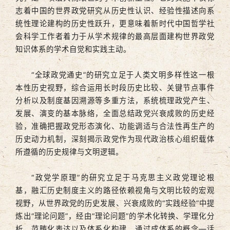
志着中国的世界政党研究从历史性认识、经验性描述向系
统性理论建构的历史性跃升，更意味着新时代中国哲学社
会科学工作者着力于从学术规律的最高层面建构世界政党
知识体系的学术自觉和实践主动。
“全球政党通史”的研究立足于人类文明多样性这一根
本性历史视野，综合运用长时段历史比较、关键节点事件
分析以及制度基因溯源等多重方法，系统梳理政党产生、
发展、演变的基本脉络，全面总结政党兴衰成败的历史经
验，准确把握政党形态演化、功能调适与合法性再生产的
历史动力机制，深刻揭示政党作为现代政治核心组织载体
所遵循的历史规律与文明逻辑。
“政党学原理”的研究立足于马克思主义政党理论根
基，融汇历史制度主义的路径依赖视角与文明比较的宏观
视野，从世界政党的历史发展、兴衰成败的“实践经验”中提
炼出“理论问题”，经由“理论问题”的学术化转换、学理化分
析、范畴化表达以及体系化构建，通过成体系的概念—话