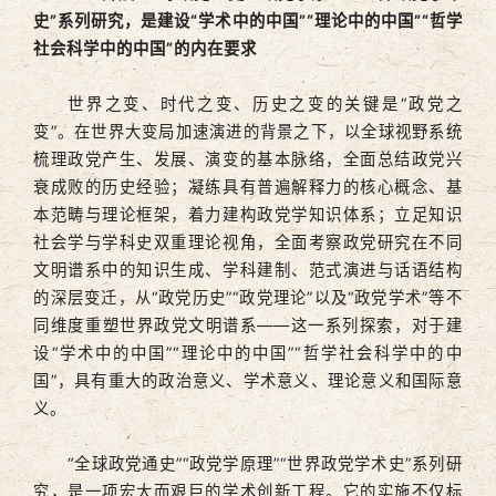
史”系列研究，是建设“学术中的中国”“理论中的中国”“哲学
社会科学中的中国”的内在要求
世界之变、时代之变、历史之变的关键是“政党之
变”。在世界大变局加速演进的背景之下，以全球视野系统
梳理政党产生、发展、演变的基本脉络，全面总结政党兴
衰成败的历史经验；凝练具有普遍解释力的核心概念、基
本范畴与理论框架，着力建构政党学知识体系；立足知识
社会学与学科史双重理论视角，全面考察政党研究在不同
文明谱系中的知识生成、学科建制、范式演进与话语结构
的深层变迁，从“政党历史”“政党理论”以及“政党学术”等不
同维度重塑世界政党文明谱系——这一系列探索，对于建
设“学术中的中国”“理论中的中国”“哲学社会科学中的中
国”，具有重大的政治意义、学术意义、理论意义和国际意
义。
“全球政党通史”“政党学原理”“世界政党学术史”系列研
究，是一项宏大而艰巨的学术创新工程。它的实施不仅标