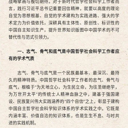
战略擘画与殷切期待。对于新时代哲学社会科学工作者而
言，践行习近平总书记重要回信精神，就要以高度的理论
自觉为思想根基、自觉的学术建构为实践进路、强大的学
术定力为价值依托，深耕具有主体性、原创性、标识性的
中国自主知识生产，提升世界知识版图中中国学术的不可
替代性与范式引领力。
一、志气、骨气和底气是中国哲学社会科学工作者应
有的学术气质
志气、骨气与底气是一个民族最基本、最深沉、最持
久的精神特质。中国哲学社会科学工作者的志气、骨气与
底气，根植于“为天地立心，为生民立命，为往圣继绝学，
为万世开太平”的传统士人精神血脉之中，建基于强国建
设、民族复兴伟大实践涵养的“四个自信”之上，彰显于建构
中国自主哲学社会科学知识体系的学术实践之中。它既是
内涵丰富、价值自洽的知识体系，也是生生不息、与时共
进的实践机制。