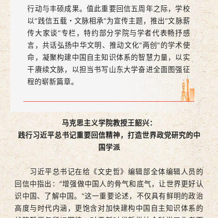
行动与丰硕成果。值此重要回信五周年之际，学校
以“践信五载・文脉相承”为宣传主题，推出“文脉薪
传大家谈”专栏，特约部分学院与学者代表畅抒感
言，共话弘扬中华文明、推动文化“两创”的学术使
命，凝聚构建中国自主知识体系的智慧力量，以实
干赓续文脉，以担当书写山东大学奋进全面图强征
程的崭新篇章。
马克思主义学院教授王韶兴：
践行习近平总书记重要回信精神，打造世界政党研究的中
国学派
习近平总书记在给《文史哲》编辑部全体编辑人员的
回信中指出：“增强做中国人的骨气和底气，让世界更好认
识中国、了解中国。”这一重要论述，不仅具有鲜明的政治
高度与时代内涵，更饱含对加快建构中国自主知识体系的