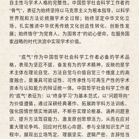
自主性与学术人格的完整性。中国哲学社会科学工作者的
“骨气”，表征为始终坚持以马克思主义为根本指导，以科学
世界观和方法论统摄学术全过程；始终坚定中华文化立
场，扎实推进中华优秀传统文化创造性转化、创新性发
展；始终恪守“为党育人、为国育才”的初心使命，在服务国
家战略的时代洪流中实现学术价值。
“底气”作为中国哲学社会科学工作者必备的学术品
格，表现为坚忍不拔、奋发有为的学术精神，反映的是学
术主体在理论自觉、方法自觉与价值自觉三个维度上的高
度融合，是兼具可验证性、可传承性与可再生产性的学术
资本与认知能力的辩证统一体。中国哲学社会科学工作者
的“底气”表征为：以“终身学习”为基本范式，以“问题导向”
为价值遵循，通过深耕经典著作、拓展跨学科方法训练、
强化国情世情实地调研，不断夯实理论根基、涵养问题意
识、提升方法驾驭能力、激发原创思想活力，从而在应对
重大理论争鸣、回应时代核心命题、参与全球知识生产过
程中，展现出立场笃定、理据坚实、逻辑严密、言辞恰当