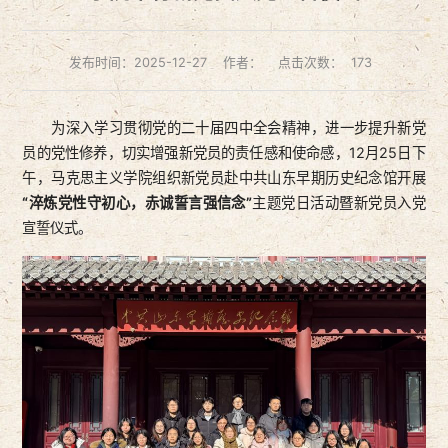
发布时间：2025-12-27
作者：
点击次数：
173
为深入学习贯彻党的二十届四中全会精神，进一步提升新党
员的党性修养，切实增强新党员的责任感和使命感，12月25日下
午，马克思主义学院组织新党员赴中共山东早期历史纪念馆开展
“淬炼党性守初心，赤诚誓言强信念”
主题党日活动暨新党员入党
宣誓仪式。