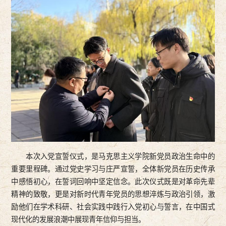
本次入党宣誓仪式，是马克思主义学院新党员政治生命中的
重要里程碑。通过党史学习与庄严宣誓，全体新党员在历史传承
中感悟初心，在誓词回响中坚定信念。此次仪式既是对革命先辈
精神的致敬，更是对新时代青年党员的思想淬炼与政治引领，激
励他们在学术科研、社会实践中践行入党初心与誓言，在中国式
现代化的发展浪潮中展现青年信仰与担当。