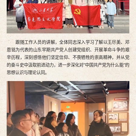
跟随工作人员的讲解，全体同志深入学习了解以王尽美、邓
恩铭为代表的山东早期共产党人创建党组织、开展革命斗争的艰
辛历程，深刻感悟他们坚定信仰、不畏牺牲的崇高精神，并从党
的奋斗史中汲取前进动力，进一步深化对“中国共产党为什么能”的
思想认识与理论认同。