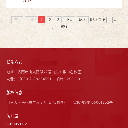
2017
首页
上页
1
2
3
下页
尾页
共3页
到第
页
跳转
联系方式
地址：济南市山大南路27号山东大学中心校区
电话：（0531）88364521
邮编：250100
版权信息
山东大学马克思主义学院 © 版权所有
鲁ICP备案 05001952号
访问量
0001421112