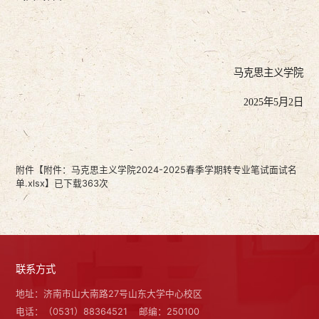
马克思主义学院
年
月
日
202
5
5
2
附件【
附件：马克思主义学院2024-2025春季学期转专业笔试面试名
单.xlsx
】已下载
363
次
联系方式
地址：济南市山大南路27号山东大学中心校区
电话：（0531）88364521
邮编：250100