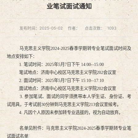
业笔试面试通知
发布时间：2025-05-02
作者：
点击次数：
1093
马克思主义
学院
2024-2025春季
学期
转专业笔试面试时间及
地点安排如下：
1. 笔试时间：2025年
5
月
7
日下午
14:
0
0--1
5
:
0
0
笔试地点：济南中心校区马克思主义学院202会议室
2. 面试时间：2025年5月
7
日下午
1
5
:
1
0--
17:10
面试地点：济南中心校区马克思主义学院202会议室
3.
参加笔试、面试的同学
须携带本人学生证、身份证
、
考
试用具，于考试前
30分钟到
马克思主义学院
2
13
会议室
候考。
4.
凡因个人原因未参加转专业选拔的，视为自动放弃。
名单
见附件：马克思主义学院2024-2025春季学期转专业笔
试面试名单